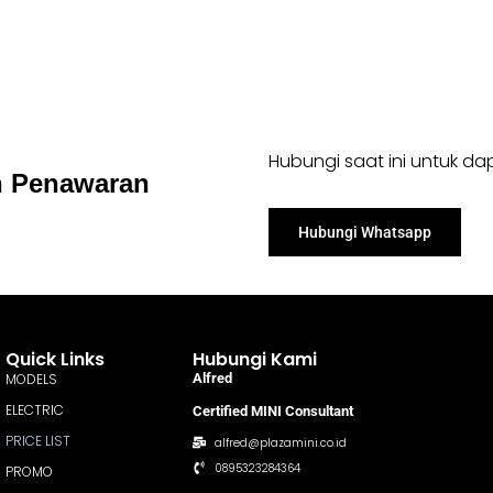
Hubungi saat ini untuk d
n Penawaran
Hubungi Whatsapp
Quick Links
Hubungi Kami
MODELS
Alfred
ELECTRIC
Certified MINI Consultant
PRICE LIST
alfred@plazamini.co.id
0895323284364
PROMO