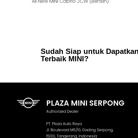
All New MINI Cabrio JCW (Bensin)
Sudah Siap untuk Dapatka
Terbaik MINI?
PLAZA MINI SERPONG
Authorized Dealer
PT. Plaza Auto Raya
Jl. Boulevard M5/10, Gading Serpong,
15130, Tangerang, Indonesia