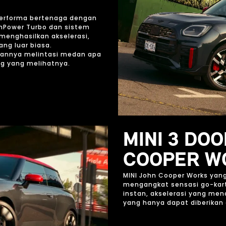
S
erforma bertenaga dengan
nPower Turbo dan sistem
menghasilkan akselerasi,
ang luar biasa.
kannya melintasi medan apa
g yang melihatnya.
MINI 3 DO
COOPER W
MINI John Cooper Works yang
mengangkat sensasi go-kart 
instan, akselerasi yang me
yang hanya dapat diberikan o