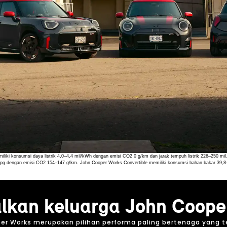
liki konsumsi daya listrik 4,0–4,4 mil/kWh dengan emisi CO2 0 g/km dan jarak tempuh listrik 226–250 
mpg dengan emisi CO2 154–147 g/km. John Cooper Works Convertible memiliki konsumsi bahan bakar 3
lkan keluarga John Coope
per Works merupakan pilihan performa paling bertenaga yang ter