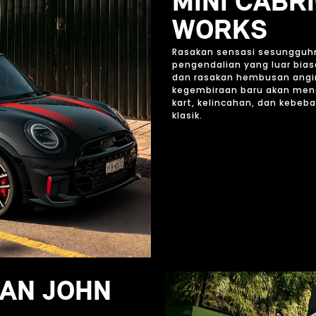
MINI CABR
WORKS
Rasakan sensasi sesungguhn
pengendalian yang luar bias
dan rasakan hembusan angin
kegembiraan baru akan meng
kart, kelincahan, dan kebeb
klasik.
AN JOHN