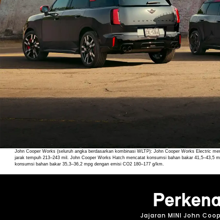
John Cooper Works
(seluruh angka berdasarkan kombinasi WLTP): John Cooper Works Electric memi
jarak tempuh 213–243 mil. John Cooper Works Hatch mencatat konsumsi bahan bakar 41,5–43,5 
konsumsi bahan bakar 35,3–36,2 mpg dengan emisi CO2 180–177 g/km.
Perkena
Jajaran MINI John Coo