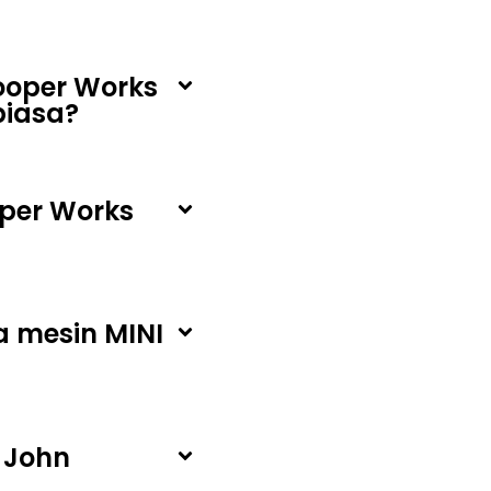
ooper Works
biasa?
per Works
 mesin MINI
 John