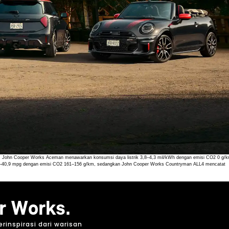
mil. John Cooper Works Aceman menawarkan konsumsi daya listrik 3,8–4,3 mil/kWh dengan emisi CO2 0 g/k
9,8–40,9 mpg dengan emisi CO2 161–156 g/km, sedangkan John Cooper Works Countryman ALL4 mencatat
r Works.
inspirasi dari warisan