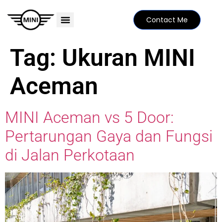
Contact Me
PRICE LIST
MINI FAMILY
FIND YOUR DEALER
SPECIAL EDITIONS
Tag:
Ukuran MINI
Aceman
MINI Aceman vs 5 Door:
Pertarungan Gaya dan Fungsi
di Jalan Perkotaan