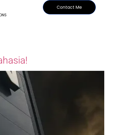
Contact Me
IONS
hasia!