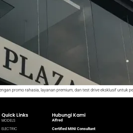
ngan promo rahasia, layanan premium, dan test drive eksklusif untuk pe
Quick Links
Hubungi Kami
MODELS
Alfred
ELECTRIC
Certified MINI Consultant