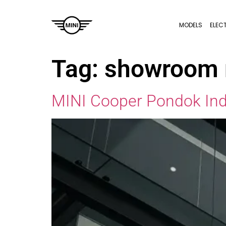
MODELS
ELEC
Tag:
showroom m
MINI Cooper Pondok In