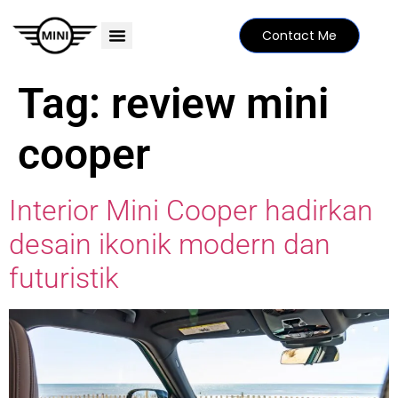
Contact Me
PRICE LIST
MINI FAMILY
FIND YOUR DEALER
SPECIAL EDITIONS
Tag:
review mini
cooper
Interior Mini Cooper hadirkan
desain ikonik modern dan
futuristik