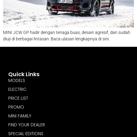
MINI JCW GP hadir dengan tenaga buas, desain agresif, dan sudah
diuji di berbagai lintasan. Baca ulasan lengkapnya di sini.
Quick Links
MODELS
ELECTRIC
PRICE LIST
PROMO
MINI FAMILY
FIND YOUR DEALER
SPECIAL EDITIONS