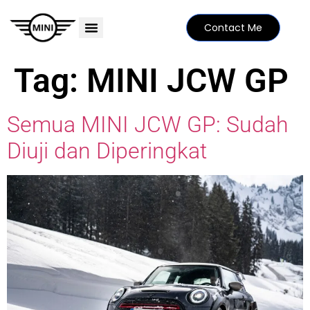
Contact Me
PRICE LIST
MINI FAMILY
FIND YOUR DEALER
SPECIAL EDITIONS
Tag:
MINI JCW GP
Semua MINI JCW GP: Sudah
Diuji dan Diperingkat