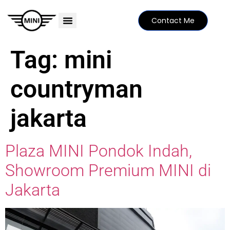
Contact Me
PRICE LIST
MINI FAMILY
FIND YOUR DEALER
SPECIAL EDITIONS
Tag:
mini
countryman
jakarta
Plaza MINI Pondok Indah,
Showroom Premium MINI di
Jakarta