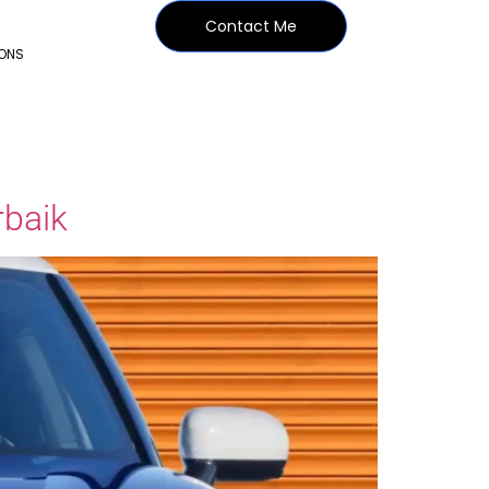
Contact Me
IONS
rbaik