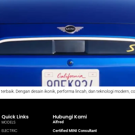
 terbaik. Dengan desain ikonik, performa lincah, dan teknologi modern, 
Quick Links
Hubungi Kami
MODELS
Alfred
ELECTRIC
Certified MINI Consultant