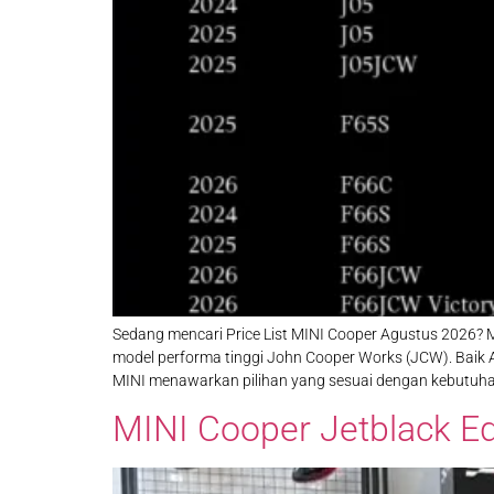
Sedang mencari Price List MINI Cooper Agustus 2026? MI
model performa tinggi John Cooper Works (JCW). Baik 
MINI menawarkan pilihan yang sesuai dengan kebutuha
MINI Cooper Jetblack Edi