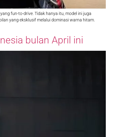
ng fun-to-drive. Tidak hanya itu, model ini juga
an yang eksklusif melalui dominasi warna hitam.
esia bulan April ini