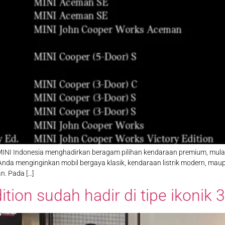
NI Indonesia menghadirkan beragam pilihan kendaraan premium, mulai dar
Anda menginginkan mobil bergaya klasik, kendaraan listrik modern, ma
n. Pada […]
tion sudah hadir di tipe ikonik 