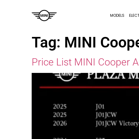
MODELS
ELEC
Tag:
MINI Coope
Price List MINI Cooper 