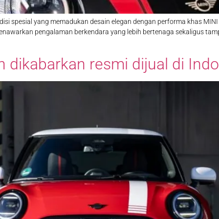
edisi spesial yang memadukan desain elegan dengan performa khas MINI ya
nawarkan pengalaman berkendara yang lebih bertenaga sekaligus tampil
 dikabarkan resmi dijual di Indon