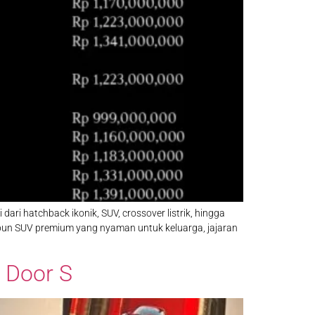
i hatchback ikonik, SUV, crossover listrik, hingga
upun SUV premium yang nyaman untuk keluarga, jajaran
3 Door S