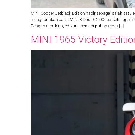
MINI Cooper Jetblack Edition hadir sebagai salah satu 
menggunakan basis MINI 3 Door S 2.000cc, sehingga me
Dengan demikian, edisi ini menjadi pilihan tepat […]
MINI 1965 Victory Edition