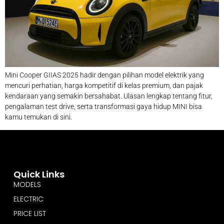
Mini Cooper GIIAS 2025 hadir dengan pilihan model elektrik yang
mencuri perhatian, harga kompetitif di kelas premium, dan pajak
kendaraan yang semakin bersahabat. Ulasan lengkap tentang fitur,
pengalaman test drive, serta transformasi gaya hidup MINI bisa
kamu temukan di sini.
Quick Links
MODELS
ELECTRIC
PRICE LIST