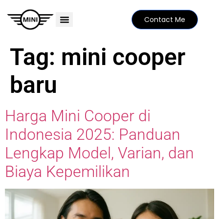
Contact Me
PRICE LIST
MINI FAMILY
FIND YOUR DEALER
SPECIAL EDITIONS
Tag:
mini cooper
baru
Harga Mini Cooper di
Indonesia 2025: Panduan
Lengkap Model, Varian, dan
Biaya Kepemilikan