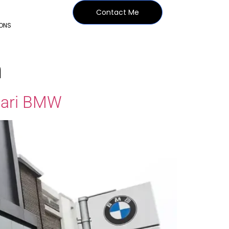
Contact Me
IONS
h
dari BMW