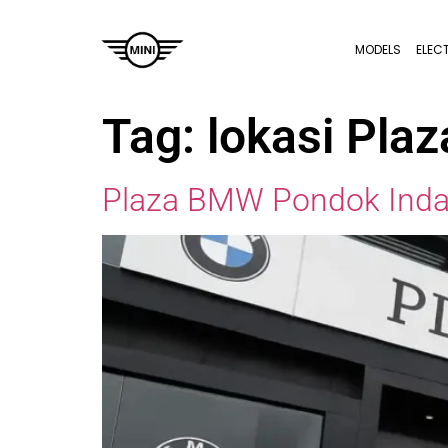
MODELS
ELEC
Tag:
lokasi Pla
Plaza BMW Pondok Inda