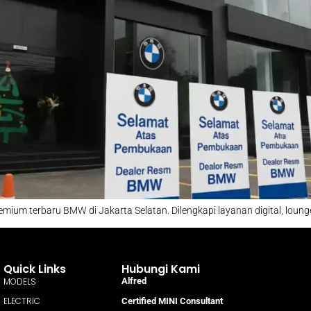
ium terbaru BMW di Jakarta Selatan. Dilengkapi layanan digital, lounge 
Quick Links
Hubungi Kami
MODELS
Alfred
ELECTRIC
Certified MINI Consultant