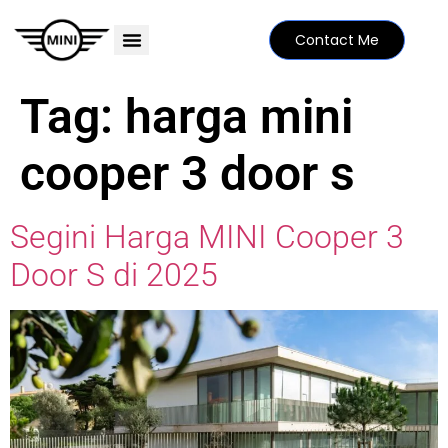
Contact Me
PRICE LIST
MINI FAMILY
FIND YOUR DEALER
SPECIAL EDITIONS
Tag:
harga mini
cooper 3 door s
Segini Harga MINI Cooper 3
Door S di 2025