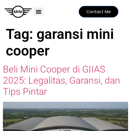
Contact Me
PRICE LIST
MINI FAMILY
FIND YOUR DEALER
SPECIAL EDITIONS
Tag:
garansi mini
cooper
Beli Mini Cooper di GIIAS
2025: Legalitas, Garansi, dan
Tips Pintar