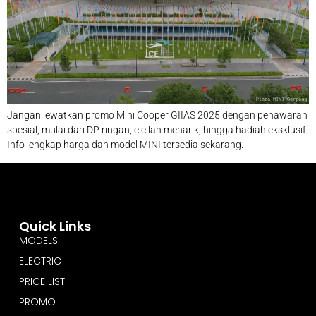
Jangan lewatkan promo Mini Cooper GIIAS 2025 dengan penawaran
spesial, mulai dari DP ringan, cicilan menarik, hingga hadiah eksklusif.
Info lengkap harga dan model MINI tersedia sekarang.
Quick Links
MODELS
ELECTRIC
PRICE LIST
PROMO