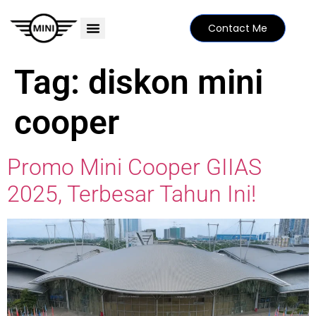
Contact Me
PRICE LIST
MINI FAMILY
FIND YOUR DEALER
SPECIAL EDITIONS
Tag:
diskon mini
cooper
Promo Mini Cooper GIIAS
2025, Terbesar Tahun Ini!