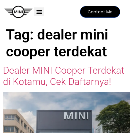
Contact Me
PRICE LIST
MINI FAMILY
FIND YOUR DEALER
SPECIAL EDITIONS
Tag:
dealer mini
cooper terdekat
Dealer MINI Cooper Terdekat
di Kotamu, Cek Daftarnya!