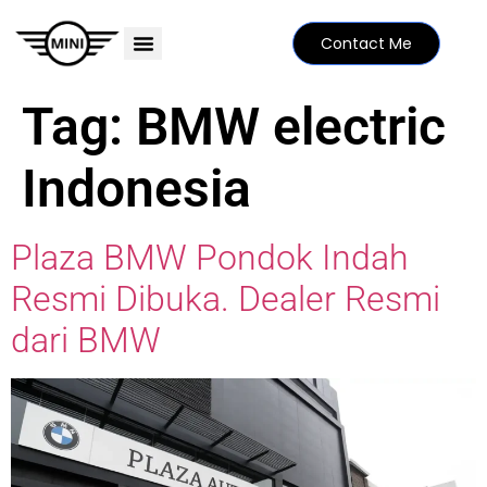
Contact Me
PRICE LIST
MINI FAMILY
FIND YOUR DEALER
SPECIAL EDITIONS
Tag:
BMW electric
Indonesia
Plaza BMW Pondok Indah
Resmi Dibuka. Dealer Resmi
dari BMW