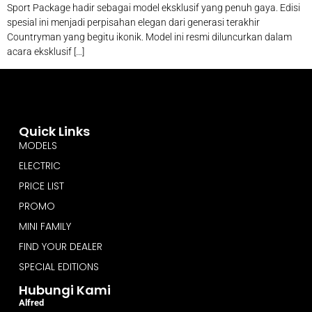
Sport Package hadir sebagai model eksklusif yang penuh gaya. Edisi
spesial ini menjadi perpisahan elegan dari generasi terakhir
Countryman yang begitu ikonik. Model ini resmi diluncurkan dalam
acara eksklusif […]
Quick Links
MODELS
ELECTRIC
PRICE LIST
PROMO
MINI FAMILY
FIND YOUR DEALER
SPECIAL EDITIONS
Hubungi Kami
Alfred