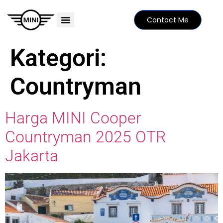
Contact Me
PRICE LIST
MINI FAMILY
FIND YOUR DEALER
SPECIAL EDITIONS
Kategori:
Countryman
Harga MINI Cooper
Countryman 2025 OTR
Jakarta