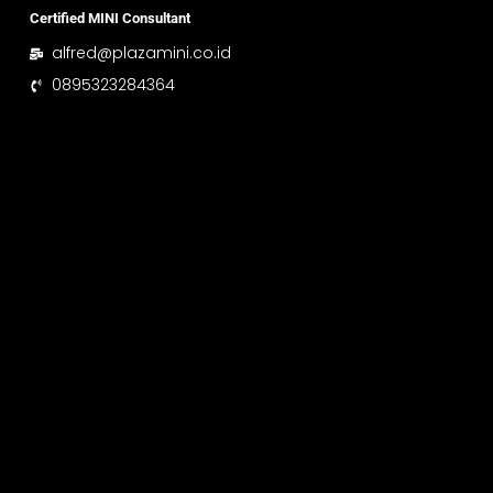
Certified MINI Consultant
alfred@plazamini.co.id
0895323284364